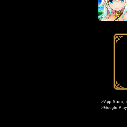
※App Sto
※Google Pl