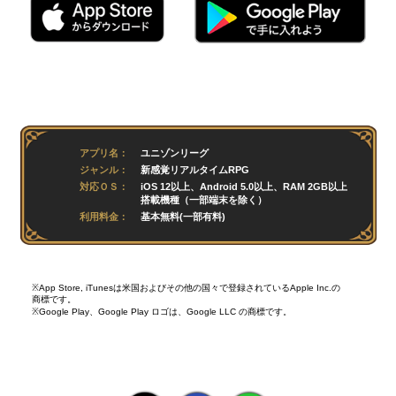
「HATSUNE MIKU EXPO 2021 Online」とコラボ開催！コ
ラボ衣装のアバターやコラボキャラが登場！
2021-03-24
お知らせ
『転生したらスライムだった件』コラボ終了しました
2021-03-10
お知らせ
人気アニメ『転生したらスライムだった件』とコラボ開
催！
アプリ名：
ユニゾンリーグ
2021-03-03
お知らせ
ジャンル：
新感覚リアルタイムRPG
『エヴァンゲリオン』コラボ終了しました
対応ＯＳ：
iOS 12以上、Android 5.0以上、RAM 2GB以上
搭載機種（一部端末を除く）
2021-02-17
お知らせ
利用料金：
基本無料(一部有料)
『エヴァンゲリオン』コラボ第5弾を開催！
2020-12-30
お知らせ
『五等分の花嫁∬』コラボ終了しました
※App Store, iTunesは米国およびその他の国々で登録されているApple Inc.の
商標です。
2020-12-16
お知らせ
※Google Play、Google Play ロゴは、Google LLC の商標です。
新作TVアニメ『五等分の花嫁∬』とコラボ開催！
2020-11-18
お知らせ
『ご注文はうさぎですか？ BLOOM』コラボ終了しました