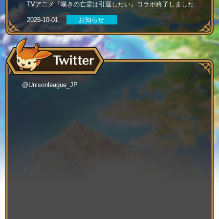
TVアニメ『嘆きの亡霊は引退したい』コラボ終了しました
2025-10-01
お知らせ
TVアニメ『嘆きの亡霊は引退したい』とコラボ開催！
2025-7-10
お知らせ
TVアニメ『陰の実力者になりたくて！』コラボ終了しまし
た
2025-6-26
お知らせ
@Unisonleague_JP
TVアニメ『陰の実力者になりたくて！』とコラボ開催！
2025-5-29
お知らせ
『初音ミク』コラボ終了しました
2025-5-14
お知らせ
『初音ミク』とコラボ開催！
2025-03-14
お知らせ
アニメ『葬送のフリーレン』コラボ終了しました
2025-03-01
お知らせ
アニメ『葬送のフリーレン』とコラボ開催！
2024-10-15
お知らせ