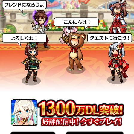
2021-11-24
お知らせ
おかげさまで7周年！ 最大77GEMのログインボーナスや
「船上パーティ」がテーマの記念イベントを開催！
2021-10-31
お知らせ
『進撃の巨人』コラボ終了しました
2021-10-15
お知らせ
TVアニメ『進撃の巨人』とコラボ第2弾開催！
2021-08-04
お知らせ
『魔王学院の不適合者』コラボ終了しました
2021-07-21
お知らせ
TVアニメ『魔王学院の不適合者』とコラボ開催！
2021-06-16
お知らせ
「ユニゾンリーグ チャンピオンシップ 2021」開催決定！
2021-06-16
お知らせ
「HATSUNE MIKU EXPO 2021 Online」コラボ終了しまし
た
2021-06-01
お知らせ