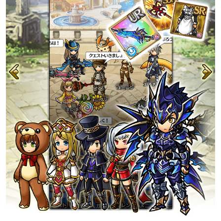
TVアニメ『リコリス・リコイル』とコラボ開催！
2023-03-15
お知らせ
アニメ『痛いのは嫌なので防御力に極振りしたいと思いま
す。2』コラボ終了しました
2023-03-01
お知らせ
アニメ『痛いのは嫌なので防御力に極振りしたいと思いま
す。2』とコラボ開催！
Previous
Next
2022-11-16
お知らせ
TVアニメ『進撃の巨人』コラボ終了しました
2022-10-26
お知らせ
TVアニメ『進撃の巨人』とコラボを開催！
2022-08-31
お知らせ
TVアニメ『盾の勇者の成り上がり Season 2』コラボ終了
しました
2022-08-17
お知らせ
TVアニメ『盾の勇者の成り上がり Season 2』とコラボを
開催！